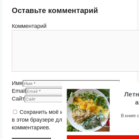
Оставьте комментарий
Комментарий
Имя
Email
Летн
Сайт
Сохранить моё имя, email и адрес сайта
В книге
в этом браузере для последующих моих
комментариев.